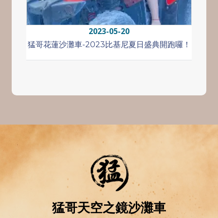
2023-05-20
猛哥花蓮沙灘車-2023比基尼夏日盛典開跑囉！
全台最
猛哥天空之鏡沙灘車