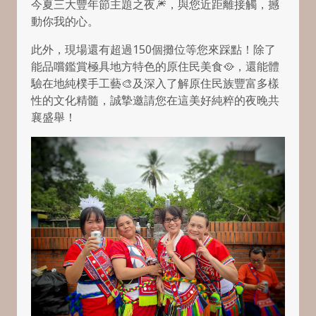
今夏三大豐年節主題之夜🎆，與您近距離接觸，撼
動你我的心。
此外，現場還有超過150個攤位等您來踩點！除了
能品嚐鑑賞極具地方特色的原住民美食🥘，還能體
驗在地純樸手工藝🎨及深入了解原住民族豐富多樣
性的文化精髓，誠摯邀請您在這美好純粹的夜晚共
襄盛舉！