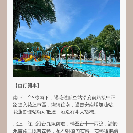
【
自行開車
】
南下：台9線南下，過花蓮航空站沿府前路接中正
路進入花蓮市區，繼續往南，過吉安南埔加油站、
花蓮監理站就可抵達，沿途有斗大指標。
北上：往北沿台九線前進，轉至台十一丙線，請於
永吉路二段向左轉，花29鄉道向右轉，右轉後繼續