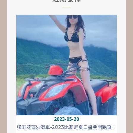
2023-05-20
猛哥花蓮沙灘車-2023比基尼夏日盛典開跑囉！
全台最